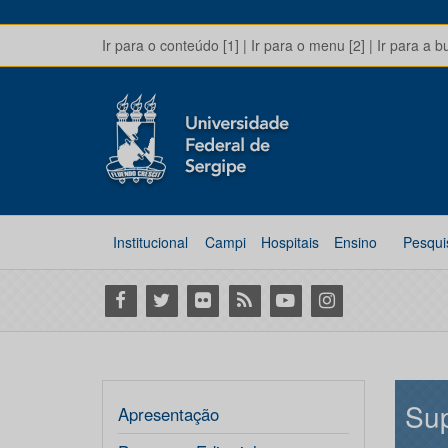
Ir para o conteúdo [1]
|
Ir para o menu [2]
|
Ir para a b
Institucional
Campi
Hospitais
Ensino
Pesqui
Facebook
Twitter
Flickr
RSS
Youtube
Instagram
Sup
Apresentação